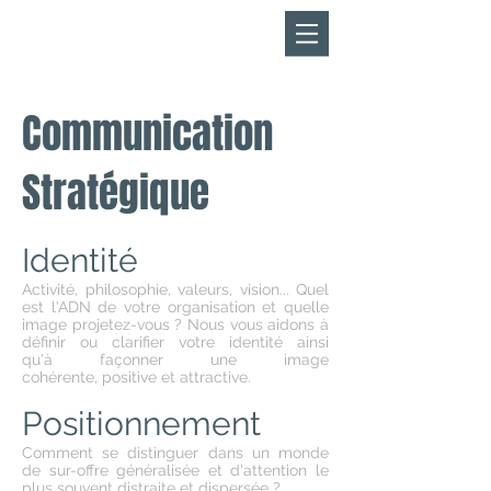
​KEEJODREAMS
FR
EN
Communication
Stratégique
Identité
Activité, philosophie, valeurs, vision... Quel
est l'ADN de votre organisation et quelle
image projetez-vous ? Nous vous aidons à
définir ou clarifier votre identité ainsi
qu'à façonner une image
cohérente, positive et attractive.
Positionnement
Comment se distinguer d
ans un monde
de
sur-offre généralisée et d'attention le
plus souvent distraite et dispersée ?