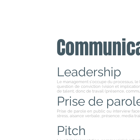
​KEEJODREAMS
Communica
Leadership
Le management s'occupe du processus, le l
question de conviction (vision et implicatio
de talent, donc de travail (présence, commu
Prise de parol
Prise de parole en public ou interview fac
stress, aisance verbale, présence, media tra
Pitch