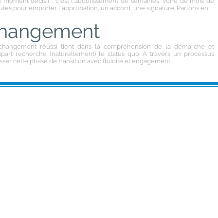
 moment décisif : c'est l'aboutissement de semaines, voire de mois de
utes pour emporter l'approbation, un accord, une signature. Parlons en.
changement
 changement réussi tient dans la compréhension de la démarche et
lupart recherche (naturellement) le status quo. A travers un processus
ser cette phase de transition avec fluidité et engagement.