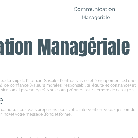
Communication
Stratégique
Managériale
Critique
tion Managériale
eadership de l'humain. Susciter l'enthousiasme et l'engagement est une
n), de confiance (valeurs morales, responsabilité, équité et constance) et
nication et psychologie). Nous vous préparons sur nombre de ces sujets.
e
e caméra, nous vous préparons pour votre intervention, vous (gestion du
ining) et votre message (fond et forme).