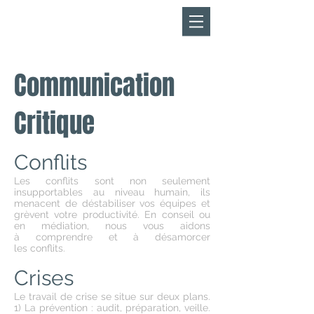
​KEEJODREAMS
FR
EN
Communication
Critique
Conflits
Les conflits sont non seulement
insupportables au niveau humain, ils
menacent de déstabiliser vos équipes et
grèvent votre
productivité.
En conseil
ou
en
médiation, nous vous aidons
à comprendre et à désamorcer
les conflits.
Crises
Le travail de crise se situe sur deux plans.
1) La prévention : audit, préparation, veille.