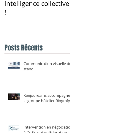
intelligence collective
parole en public
!
Posts Récents
Communication visuelle de
stand
Keejodreams accompagne
le groupe hôtelier Biografy
e
Intervention en négociation
à l'X Executive Education