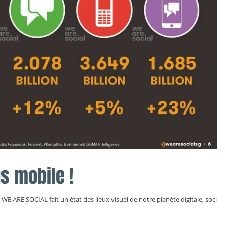
us mobile !
E ARE SOCIAL fait un état des lieux visuel de notre planète digitale, social