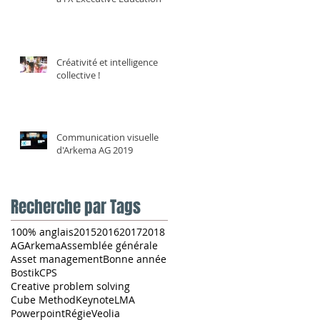
Créativité et intelligence
collective !
Communication visuelle
d'Arkema AG 2019
Recherche par Tags
100% anglais
2015
2016
2017
2018
AG
Arkema
Assemblée générale
Asset management
Bonne année
Bostik
CPS
Creative problem solving
Cube Method
Keynote
LMA
Powerpoint
Régie
Veolia