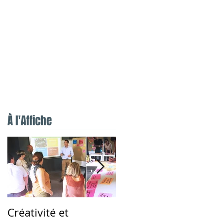
FR
EN
Studio
A propos
what's up
À l'Affiche
Créativité et
Coaching prise de