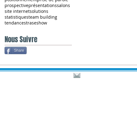
prospective
présentations
salons
site internet
solutions
statistiques
team building
tendances
traseshow
Nous Suivre
Share
​KEEJODREAMS © 2010-24