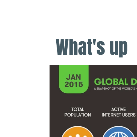
​KEEJODREAMS
What's up