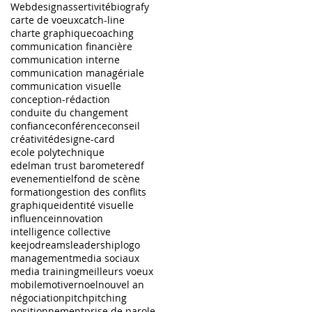
Webdesign
assertivité
biografy
carte de voeux
catch-line
charte graphique
coaching
communication financière
communication interne
communication managériale
communication visuelle
conception-rédaction
conduite du changement
confiance
conférence
conseil
créativité
design
e-card
ecole polytechnique
edelman trust barometer
edf
evenementiel
fond de scène
formation
gestion des conflits
graphique
identité visuelle
influence
innovation
intelligence collective
keejodreams
leadership
logo
management
media sociaux
media training
meilleurs voeux
mobile
motiver
noel
nouvel an
négociation
pitch
pitching
positionnement
prise de parole