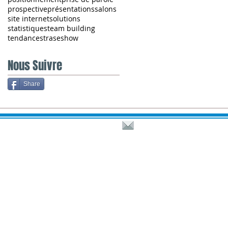
prospective
présentations
salons
site internet
solutions
statistiques
team building
tendances
traseshow
Nous Suivre
Share
​KEEJODREAMS © 2010-24