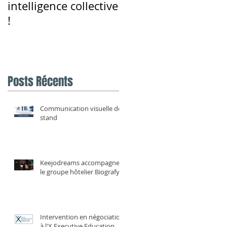
intelligence collective
parole en public
!
Posts Récents
Communication visuelle de
stand
Keejodreams accompagne
le groupe hôtelier Biografy
e
Intervention en négociation
à l'X Executive Education