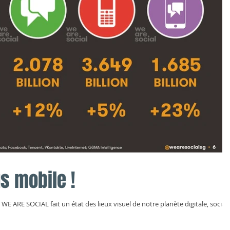
us mobile !
E ARE SOCIAL fait un état des lieux visuel de notre planète digitale, social