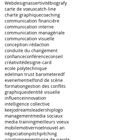
Webdesign
assertivité
biografy
carte de voeux
catch-line
charte graphique
coaching
communication financière
communication interne
communication managériale
communication visuelle
conception-rédaction
conduite du changement
confiance
conférence
conseil
créativité
design
e-card
ecole polytechnique
edelman trust barometer
edf
evenementiel
fond de scène
formation
gestion des conflits
graphique
identité visuelle
influence
innovation
intelligence collective
keejodreams
leadership
logo
management
media sociaux
media training
meilleurs voeux
mobile
motiver
noel
nouvel an
négociation
pitch
pitching
positionnement
prise de parole