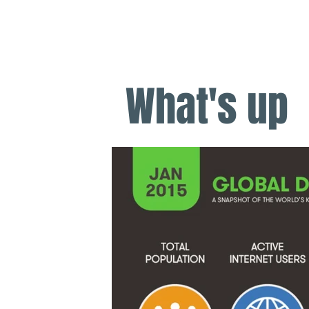
​KEEJODREAMS
What's up