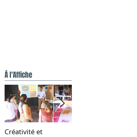
FR
EN
Studio
A propos
what's up
À l'Affiche
Créativité et
Coaching prise de