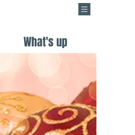
​KEEJODREAMS
FR
EN
What's up