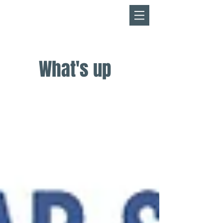
​KEEJODREAMS
FR
EN
What's up